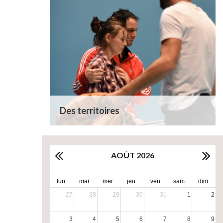
Des territoires
AOÛT 2026
lun.
mar.
mer.
jeu.
ven.
sam.
dim.
27
28
29
30
31
1
2
3
4
5
6
7
8
9