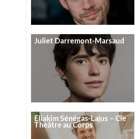
Juliet Darremont-Marsaud
Eliakim Sénégas-Lajus – Cie
Théâtre au Corps