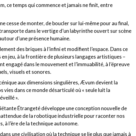
, ce temps qui commence et jamais ne finit, entre
 ne cesse de monter, de boucler sur lui-même pour au final,
transporte dans le vertige d’un labyrinthe ouvert sur scène
 autour d’une présence humaine.
ment des briques à l’infini et modifient l’espace. Dans ce
n jeu, à la frontière de plusieurs langages artistiques –
ent engagé dans le mouvement et l’immuabilité, à l’épreuve
els, visuels et sonores.
-scénique aux dimensions singulières, Ævum devient la
 vies dans ce monde désarticulé où « seule luit la
veillé ».
nquiétante Étrangeté développe une conception nouvelle de
inattendue de la robotique industrielle pour raconter nos
rs, à l’ère de la technique autonome.
ns une civilisation où la technique se lie plus que jamais à