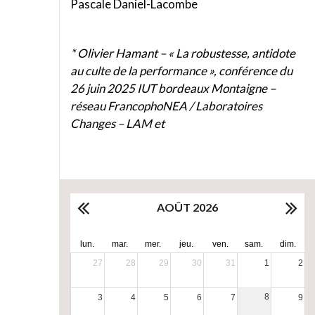
Pascale Daniel-Lacombe
* Olivier Hamant – « La robustesse, antidote
au culte de la performance », conférence du
26 juin 2025 IUT bordeaux Montaigne –
réseau FrancophoNEA / Laboratoires
Changes – LAM et
AOÛT 2026
lun.
mar.
mer.
jeu.
ven.
sam.
dim.
27
28
29
30
31
1
2
8
3
4
5
6
7
9