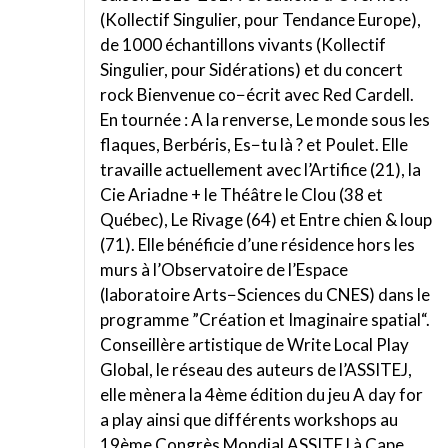
(Kollectif Singulier, pour Tendance Europe),
de 1000 échantillons vivants (Kollectif
Singulier, pour Sidérations) et du concert
rock Bienvenue co−écrit avec Red Cardell.
En tournée : A la renverse, Le monde sous les
flaques, Berbéris, Es−tu là ? et Poulet. Elle
travaille actuellement avec l’Artifice (21), la
Cie Ariadne + le Théâtre le Clou (38 et
Québec), Le Rivage (64) et Entre chien & loup
(71). Elle bénéficie d’une résidence hors les
murs à l’Observatoire de l’Espace
(laboratoire Arts−Sciences du CNES) dans le
programme ”Création et Imaginaire spatial“.
Conseillère artistique de Write Local Play
Global, le réseau des auteurs de l’ASSITEJ,
elle mènera la 4ème édition du jeu A day for
a play ainsi que différents workshops au
19ème Congrès Mondial ASSITEJ à Cape