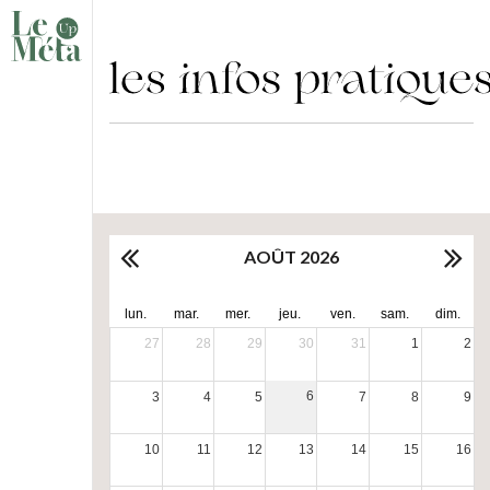
AOÛT 2026
lun.
mar.
mer.
jeu.
ven.
sam.
dim.
27
28
29
30
31
1
2
6
3
4
5
7
8
9
10
11
12
13
14
15
16