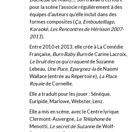
pour la scène l’associe régulièrement à des
équipes d’auteurs qu’elle inclut dans des
formes composites (
Ça
,
Embouteillage
,
Karaoké
,
Les Rencontres de Hérisson 2007-
2011
).
Entre 2010 et 2013, elle crée à La Comédie
Française,
Burn Baby Burn
de Carine Lacroix,
Le bruit des os qui craquent
de Suzanne
Lebeau,
Une Puce
,
Epargnez-la
de Naomi
Wallace (entrée au Répertoire),
La Place
Royale
de Corneille.
Elle a traduit pour les jouer : Sénèque,
Euripide, Marlowe, Webster, Lenz.
Elle a mis en scène, avec le Centre lyrique
Clermont-Auvergne,
Le Téléphone
de
Menotti,
Le secret de Suzanne
de Wolf-