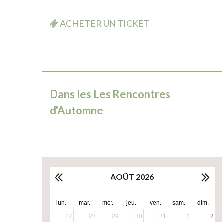
ACHETER UN TICKET
Dans les Les Rencontres
d'Automne
AOÛT 2026
lun.
mar.
mer.
jeu.
ven.
sam.
dim.
27
28
29
30
31
1
2