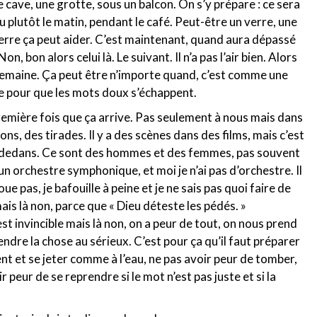
e cave, une grotte, sous un balcon. On s’y prépare : ce sera
plutôt le matin, pendant le café. Peut-être un verre, une
 verre ça peut aider. C’est maintenant, quand aura dépassé
n, bon alors celui là. Le suivant. Il n’a pas l’air bien. Alors
 semaine. Ça peut être n’importe quand, c’est comme une
ue pour que les mots doux s’échappent.
première fois que ça arrive. Pas seulement à nous mais dans
ns, des tirades. Il y a des scènes dans des films, mais c’est
as dedans. Ce sont des hommes et des femmes, pas souvent
 orchestre symphonique, et moi je n’ai pas d’orchestre. Il
ue pas, je bafouille à peine et je ne sais pas quoi faire de
is là non, parce que « Dieu déteste les pédés. »
t invincible mais là non, on a peur de tout, on nous prend
rendre la chose au sérieux. C’est pour ça qu’il faut préparer
t et se jeter comme à l’eau, ne pas avoir peur de tomber,
r peur de se reprendre si le mot n’est pas juste et si la