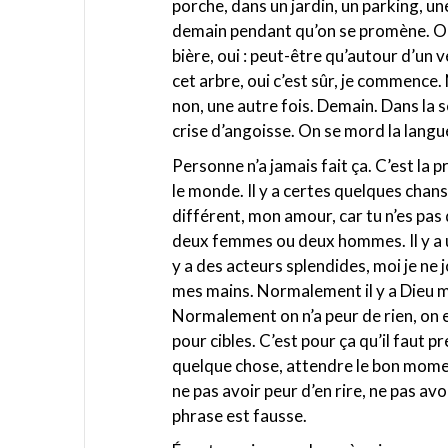
porche, dans un jardin, un parking, un
demain pendant qu’on se promène. Ou 
bière, oui : peut-être qu’autour d’un
cet arbre, oui c’est sûr, je commence. No
non, une autre fois. Demain. Dans la
crise d’angoisse. On se mord la lang
Personne n’a jamais fait ça. C’est la 
le monde. Il y a certes quelques chanso
différent, mon amour, car tu n’es p
deux femmes ou deux hommes. Il y a un
y a des acteurs splendides, moi je ne jo
mes mains. Normalement il y a Dieu ma
Normalement on n’a peur de rien, on es
pour cibles. C’est pour ça qu’il faut p
quelque chose, attendre le bon momen
ne pas avoir peur d’en rire, ne pas avoi
phrase est fausse.