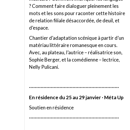
? Comment faire dialoguer pleinement les
mots et les sons pour raconter cette histoire
de relation filiale désaccordée, de deuil, et
d’espace.
Chantier d’adaptation scénique à partir d’un
matériau littéraire romanesque en cours.
Avec, au plateau, l’autrice – réalisatrice son,
Sophie Berger, et la comédienne – lectrice,
Nelly Pulicani.
······························································
En résidence du 25 au 29 janvier · Méta Up
Soutien en résidence
······························································