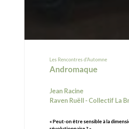
Les Rencontres d'Automne
Andromaque
Jean Racine
Raven Ruëll - Collectif La B
« Peut-on être sensible à la dimens
révolutionnaire ? »