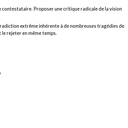
 contestataire. Proposer une critique radicale de la vision
tradiction extrême inhérente à de nombreuses tragédies de
et le rejeter en même temps.
e
outant, Jérôme de Falloise, Valentine Gérard, Johan
en Ruëll, Sophie Warnant, Sélim Zahrani
ventions
Raven Ruëll, Jérôme de Falloise, Anne-Marie
ussel