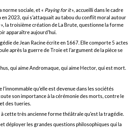
la norme sociale, et «
Paying for it
», accueilli dans le cadre
en 2023, qui s’attaquait au tabou du conflit moral autour
», la troisième création de La Brute, questionne la forme
oir apparaître aujourd’hui.
agédie de Jean Racine écrite en 1667. Elle comporte 5 actes
oule après la guerre de Troie et l’argument de la pièce se
hus, qui aime Andromaque, qui aime Hector, qui est mort.
re l’innommable qu’elle est devenue dans les sociétés
 toute son importance à la cérémonie des morts, contre le
t des tueries.
à cette très ancienne forme théâtrale qu’est la tragédie.
 et déployer les grandes questions philosophiques qui la