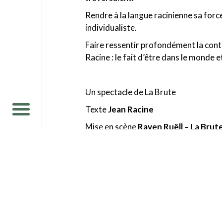
Rendre à la langue racinienne sa force
individualiste.
Faire ressentir profondément la con
Racine : le fait d’être dans le monde 
Un spectacle de La Brute
Texte
Jean Racine
Mise en scène
Raven Ruëll – La Brut
Écriture du prologue et jeu
Colette C
Heldenbergh, Anne-Marie Loop, Rav
Écriture du prologue et autres inter
Loop
Création lumières
Julien Vernay
Costumes
Esther Denis et Alice Ro