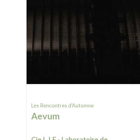
Les Rencontres d'Automne
Aevum
Cie L.I.E - Laboratoire de