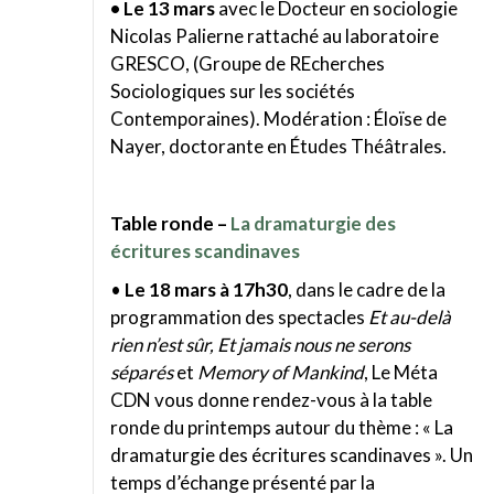
• Le 13 mars
avec le Docteur en sociologie
Nicolas Palierne rattaché au laboratoire
GRESCO, (Groupe de REcherches
Sociologiques sur les sociétés
Contemporaines). Modération : Éloïse de
Nayer, doctorante en Études Théâtrales.
Table ronde –
La dramaturgie des
écritures scandinaves
•
Le
18 mars à 17h30
, d
ans le cadre de la
programmation des spectacles
Et au-delà
rien n’est sûr, Et jamais nous ne serons
séparés
et
Memory of Mankind
, Le Méta
CDN vous donne rendez-vous à la table
ronde du printemps autour du thème : « La
dramaturgie des écritures scandinaves ». Un
temps d’échange présenté par la